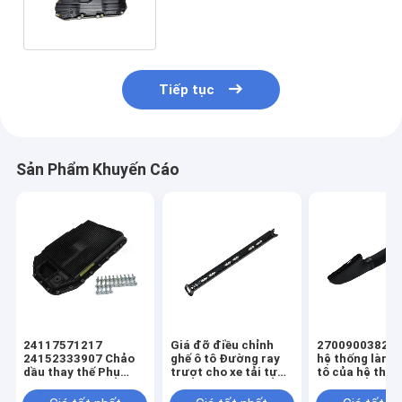
7252703707 Phụ kiện phụ tùng
ô tô
Tiếp tục
Sản Phẩm Khuyến Cáo
24117571217
Giá đỡ điều chỉnh
2700900382 B
24152333907 Chảo
ghế ô tô Đường ray
hệ thống làm 
dầu thay thế Phụ
trượt cho xe tải tự
tô của hệ thốn
tùng xe ô tô
đổ BENZ S221
mát ô tô