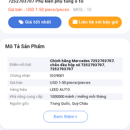
7252703707 Phụ kiện phụ tùng ô tô
Giá bán：USD 1-50 piece/pieces
MOQ：10
Giá tốt nhất
Liên hệ với bây giờ
Mô Tả Sản Phẩm
,
Chính hãng Mercedes 7252703707
Điểm nổi bật
,
chảo dầu hộp số 7252703707
7252703707
Chứng nhận
ISO9001
Giá bán
USD 1-50 piece/pieces
Hàng hiệu
LEED AUTO
Khả năng cung cấp
1000000 mảnh / miếng mỗi tháng
Nguồn gốc
Trung Quốc, Quý Châu
Xem thêm