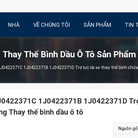
NHÀ
VỀ CHÚNG TÔI
SẢN PHẨM
TIN 
Thay Thế Bình Dầu Ô Tô Sản Phẩm
J0422371C 1J0422371B 1J0422371D Trợ lực lái xe thay thế bình chứa 
0422371C 1J0422371B 1J0422371D Trợ lự
ng Thay thế bình dầu ô tô
Nguồn gố