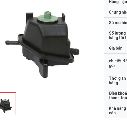
Hàng hiệu
Chứng nh
Số mô hì
Số lượng
hàng tối 
Giá bán
chi tiết đ
gói
Thời gian
hàng
Điều kho
thanh to
Khả năng
cấp