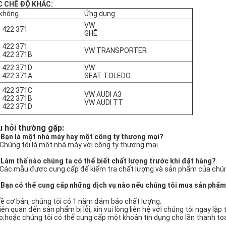
C CHẾ ĐỘ KHÁC:
không.
Ứng dụng
VW
 422 371
GHẾ
 422 371
VW TRANSPORTER
 422 371B
 422 371D
VW
 422 371A
SEAT TOLEDO
 422 371C
VW AUDI A3
 422 371B
VW AUDI TT
 422 371D
 hỏi thường gặp:
 Bạn là một nhà máy hay một công ty thương mại?
 Chúng tôi là một nhà máy với công ty thương mại.
 Làm thế nào chúng ta có thể biết chất lượng trước khi đặt hàng?
 Các mẫu được cung cấp để kiểm tra chất lượng và sản phẩm của chúng 
 Bạn có thể cung cấp những dịch vụ nào nếu chúng tôi mua sản phẩm
Về cơ bản, chúng tôi có 1 năm đảm bảo chất lượng.
Liên quan đến sản phẩm bị lỗi, xin vui lòng liên hệ với chúng tôi ngay lậ
o;hoặc chúng tôi có thể cung cấp một khoản tín dụng cho lần thanh to