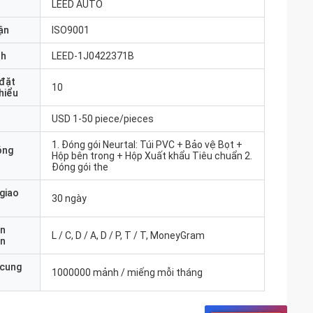
LEED AUTO
ận
ISO9001
nh
LEED-1J0422371B
 đặt
10
thiểu
USD 1-50 piece/pieces
1. Đóng gói Neurtal: Túi PVC + Bảo vệ Bọt +
óng
Hộp bên trong + Hộp Xuất khẩu Tiêu chuẩn 2.
Đóng gói the
 giao
30 ngày
ản
L / C, D / A, D / P, T / T, MoneyGram
án
 cung
1000000 mảnh / miếng mỗi tháng