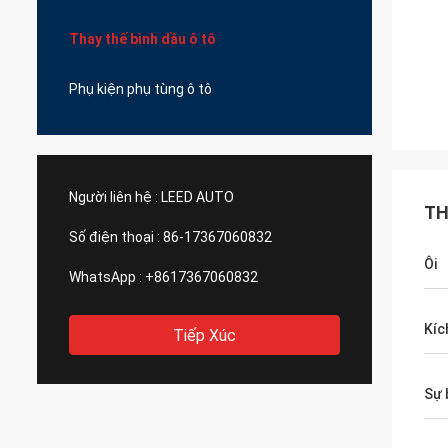
Thay thế bình dầu ô tô
Phụ kiện phụ tùng ô tô
Người liên hệ :
LEED AUTO
TH
Số điện thoại :
86-17367060832
Ôi
WhatsApp :
+8617367060832
Kíc
Tiếp Xúc
Sự 