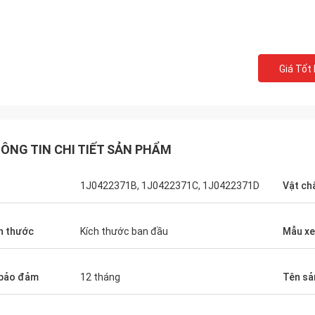
Giá Tốt
ÔNG TIN CHI TIẾT SẢN PHẨM
1J0422371B, 1J0422371C, 1J0422371D
Vật ch
h thước
Kích thước ban đầu
Mẫu xe
bảo đảm
12 tháng
Tên sả