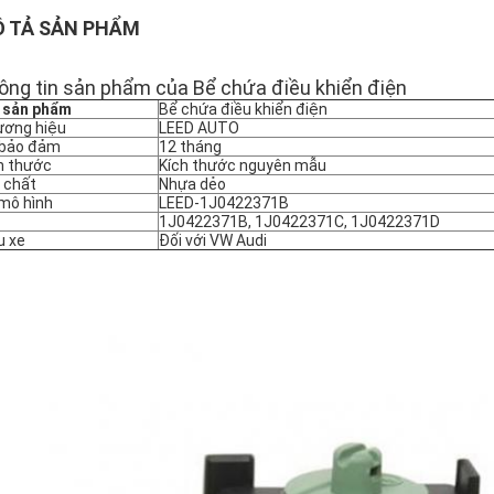
 TẢ SẢN PHẨM
ông tin sản phẩm của Bể chứa điều khiển điện
 sản phẩm
Bể chứa điều khiển điện
ơng hiệu
LEED AUTO
 bảo đảm
12 tháng
h thước
Kích thước nguyên mẫu
 chất
Nhựa dẻo
mô hình
LEED-
1J0422371B
1J0422371B, 1J0422371C, 1J0422371D
 xe
Đối với VW Audi