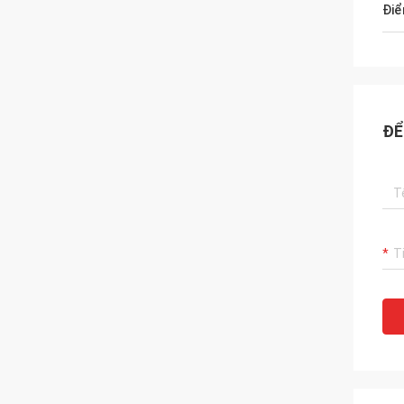
Điể
ĐỂ