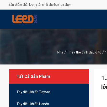
Sản phẩm chất lượng tốt nhất cho bạn lựa chọn
Nhà
/
Thay thế bình dầu ô tô
/
1
Tất Cả Sản Phẩm
1J
lỏ
Tay điều khiển Toyota
Tay điều khiển Honda