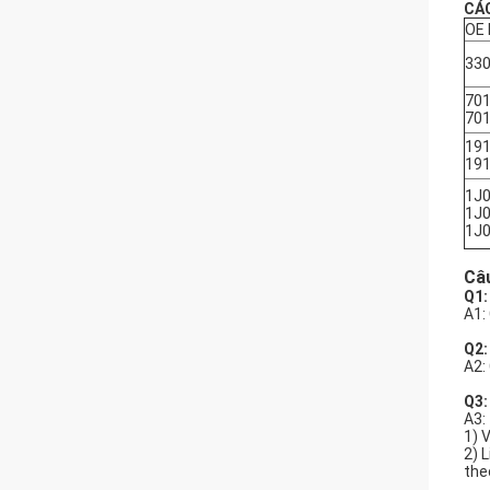
CÁ
OE 
330
701
701
191
191
1J0
1J0
1J0
Câu
Q1:
A1:
Q2:
A2:
Q3:
A3:
1) 
2) 
the