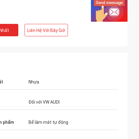
 Nhất
Liên Hệ Với Bây Giờ
ất
Nhựa
Đối với VW AUDI
n phẩm
Bể làm mát tự động