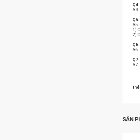
Q4:
A4:
Q5:
A5:
1) 
2) 
Q6:
A6: 
Q7:
A7:
thẻ
SẢN P