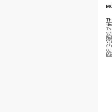
MÔ
Th
tên
Thư
Sự
Kíc
Vật
Số 
OE
Mẫu