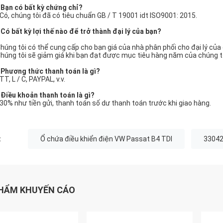
 Bạn có bất kỳ chứng chỉ?
 Có, chúng tôi đã có tiêu chuẩn GB / T 19001 idt ISO9001: 2015.
 Có bất kỳ lợi thế nào để trở thành đại lý của bạn?
Chúng tôi có thể cung cấp cho bạn giá của nhà phân phối cho đại lý của 
Chúng tôi sẽ giảm giá khi bạn đạt được mục tiêu hàng năm của chúng tô
 Phương thức thanh toán là gì?
TT, L / C, PAYPAL, v.v.
 Điều khoản thanh toán là gì?
 30% như tiền gửi, thanh toán số dư thanh toán trước khi giao hàng.
:
Ổ chứa điều khiển điện VW Passat B4 TDI
33042
HẨM KHUYẾN CÁO