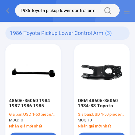
1986 Toyota Pickup Lower Control Arm
(3)
48606-35060 1984
OEM 48606-35060
1987 1986 1985
1984-88 Toyota
Toyota Pickup phía
Pickup Hạ thấp Cánh
Giá bán:
USD 1-50 piece/pieces
Giá bán:
USD 1-50 piece/pieces
dưới Tay điều khiển
tay điều khiển Phía
MOQ:
10
MOQ:
10
phía trước bên trái
trước Bên trái
Nhận giá mới nhất
Nhận giá mới nhất