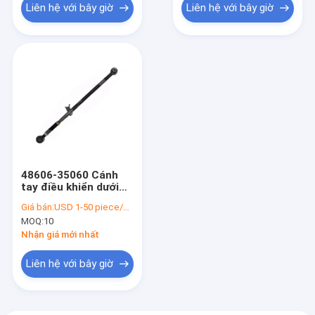
Liên hệ với bây giờ
Liên hệ với bây giờ
48606-35060 Cánh
tay điều khiển dưới
bằng nhôm 86
Giá bán:
USD 1-50 piece/pieces
Toyota Pickup 1984-
MOQ:
10
1987
Nhận giá mới nhất
Liên hệ với bây giờ