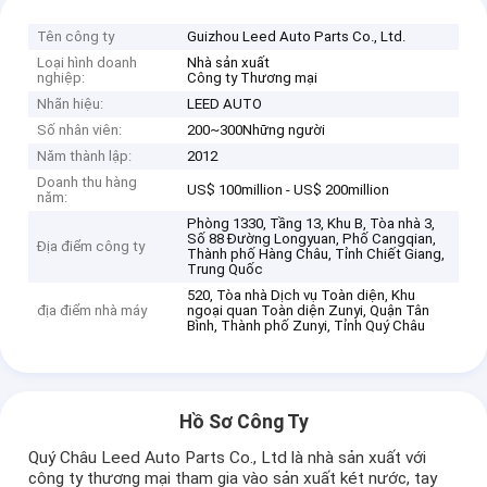
Tên công ty
Guizhou Leed Auto Parts Co., Ltd.
Loại hình doanh
Nhà sản xuất
nghiệp:
Công ty Thương mại
Nhãn hiệu:
LEED AUTO
Số nhân viên:
200~300Những người
Năm thành lập:
2012
Doanh thu hàng
US$ 100million - US$ 200million
năm:
Phòng 1330, Tầng 13, Khu B, Tòa nhà 3,
Số 88 Đường Longyuan, Phố Cangqian,
Địa điểm công ty
Thành phố Hàng Châu, Tỉnh Chiết Giang,
Trung Quốc
520, Tòa nhà Dịch vụ Toàn diện, Khu
địa điểm nhà máy
ngoại quan Toàn diện Zunyi, Quận Tân
Bình, Thành phố Zunyi, Tỉnh Quý Châu
Hồ Sơ Công Ty
Quý Châu Leed Auto Parts Co., Ltd là nhà sản xuất với
công ty thương mại tham gia vào sản xuất két nước, tay