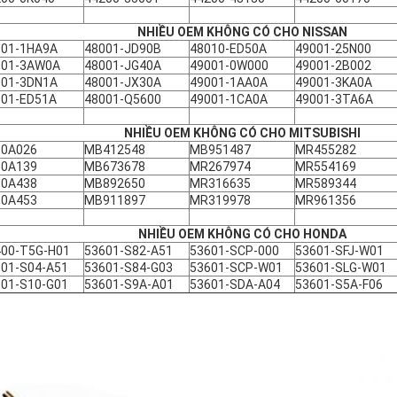
NHIỀU OEM KHÔNG CÓ CHO NISSAN
001-1HA9A
48001-JD90B
48010-ED50A
49001-25N00
001-3AW0A
48001-JG40A
49001-0W000
49001-2B002
001-3DN1A
48001-JX30A
49001-1AA0A
49001-3KA0A
001-ED51A
48001-Q5600
49001-1CA0A
49001-3TA6A
NHIỀU OEM KHÔNG CÓ CHO MITSUBISHI
10A026
MB412548
MB951487
MR455282
10A139
MB673678
MR267974
MR554169
10A438
MB892650
MR316635
MR589344
10A453
MB911897
MR319978
MR961356
NHIỀU OEM KHÔNG CÓ CHO HONDA
400-T5G-H01
53601-S82-A51
53601-SCP-000
53601-SFJ-W01
601-S04-A51
53601-S84-G03
53601-SCP-W01
53601-SLG-W01
601-S10-G01
53601-S9A-A01
53601-SDA-A04
53601-S5A-F06