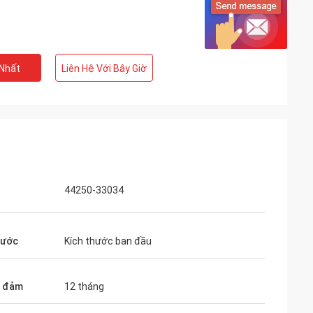
 Nhất
Liên Hệ Với Bây Giờ
44250-33034
hước
Kích thước ban đầu
o đảm
12 tháng