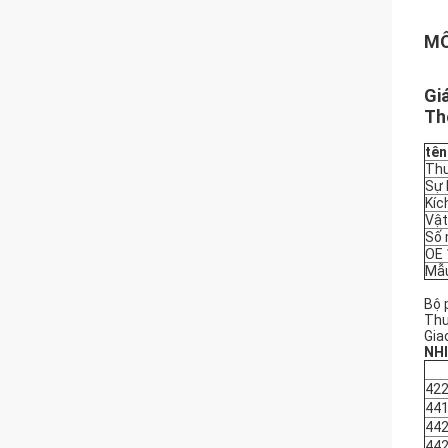
MÔ
Gi
Th
tên
Thư
Sự
Kíc
Vật
Số 
OE 
Mẫu
Bộ 
Thư
Gia
NHI
42
44
44
44