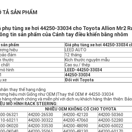
 TẢ SẢN PHẨM
á phụ tùng xe hơi 44250-33034 cho Toyota Allion Mr2 R
ông tin sản phẩm của Cánh tay điều khiển bằng nhôm
 sản phẩm
Giá phụ tùng xe hơi 44250-33034 c
ơng hiệu
LEED AUTO
 bảo đảm
12 tháng
h thước
Kích thước nguyên mẫu
 chất
Cao su / thép
mô hình
LEED-44250-33034
1
44250-33034
 xe
Đối với Toyota
phận thay thế hạng nặng
ơng hiệu mới Giống như OEM |Thay thế OEM # 44250-33034
o hàng nhanh chóng và miễn phí với dịch vụ khách hàng thân thiện: Bả
ỀU MÔ HÌNH RACK STEERING:
NHIỀU OEM KHÔNG CÓ CHO TOYOTA
200-06321
44200-26530
44200-42120
44200-50360
110-60211
44200-30322
44200-47060
44200-52280
200-0K020
44200-33530
44200-48090
44200-60022
200-0K040
44200-35061
44200-48130
44200-60170