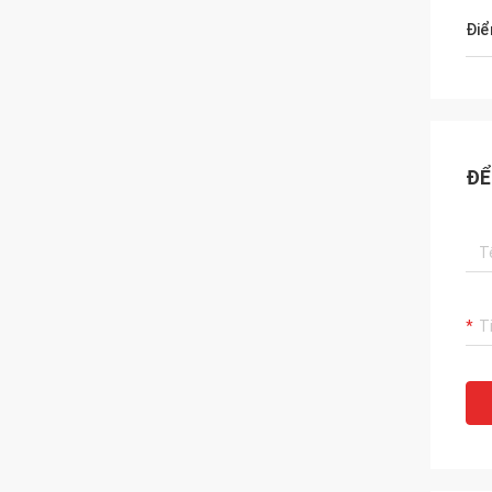
Điể
ĐỂ