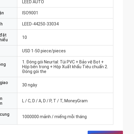
LEED AUTO
ận
ISO9001
nh
LEED-44250-33034
 đặt
10
thiểu
USD 1-50 piece/pieces
1. Đóng gói Neurtal: Túi PVC + Bảo vệ Bọt +
óng
Hộp bên trong + Hộp Xuất khẩu Tiêu chuẩn 2.
Đóng gói the
 giao
30 ngày
ản
L / C, D / A, D / P, T / T, MoneyGram
án
 cung
1000000 mảnh / miếng mỗi tháng