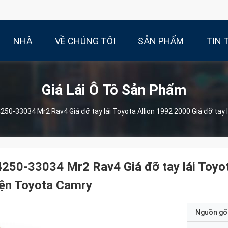
NHÀ
VỀ CHÚNG TÔI
SẢN PHẨM
TIN 
Giá Lái Ô Tô Sản Phẩm
250-33034 Mr2 Rav4 Giá đỡ tay lái Toyota Allion 1992 2000 Giá đỡ tay 
250-33034 Mr2 Rav4 Giá đỡ tay lái Toyota
iện Toyota Camry
Nguồn gố