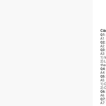
Câu
Q1:
A1:
Q2:
A2:
Q3:
A3:
1) 
2) 
the
Q4:
A4:
Q5:
A5:
1) 
2) 
Q6:
A6: 
Q7:
A7: