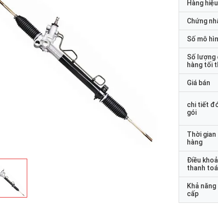
Hàng hiệu
Chứng nh
Số mô hì
Số lượng
hàng tối 
Giá bán
chi tiết đ
gói
Thời gian
hàng
Điều kho
thanh to
Khả năng
cấp