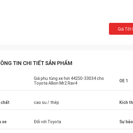
Giá Tốt
ÔNG TIN CHI TIẾT SẢN PHẨM
Giá phụ tùng xe hơi 44250-33034 cho
n
OE 1
Toyota Allion Mr2 Rav4
 chất
cao su / thép
Kích t
 xe
Đối với Toyota
Sự bả