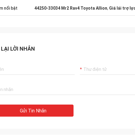
m nổi bật
44250-33034 Mr2 Rav4 Toyota Allion
,
Giá lái trợ 
 LẠI LỜI NHẮN
Gửi Tin Nhắn