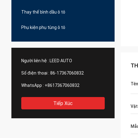
Thay thế bình dầu ô tô
Phụ kiện phụ tùng ô tô
Người liên hệ :
LEED AUTO
TH
Số điện thoại :
86-17367060832
Tê
WhatsApp :
+8617367060832
Tiếp Xúc
Vật
Mẫu