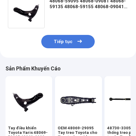
48068-59095 48068-09081 48068-
59135 48068-59155 48068-09041
48068-09040 Thay thế tay điều
khiển Toyota Yaris
Tiếp tục
Sản Phẩm Khuyến Cáo
Tay điều khiển
OEM 48069-29095
48730-33050 
Toyota Yaris 48069-
Tay treo Toyota cho
thống treo phí