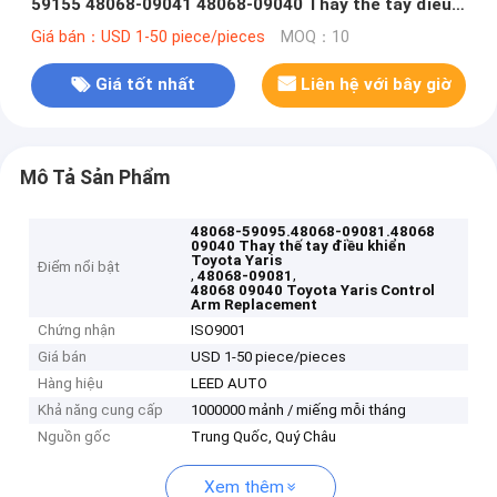
59155 48068-09041 48068-09040 Thay thế tay điều
khiển Toyota Yaris
Giá bán：USD 1-50 piece/pieces
MOQ：10
Giá tốt nhất
Liên hệ với bây giờ
Mô Tả Sản Phẩm
48068-59095.48068-09081.48068
09040 Thay thế tay điều khiển
Toyota Yaris
Điểm nổi bật
,
,
48068-09081
48068 09040 Toyota Yaris Control
Arm Replacement
Chứng nhận
ISO9001
Giá bán
USD 1-50 piece/pieces
Hàng hiệu
LEED AUTO
Khả năng cung cấp
1000000 mảnh / miếng mỗi tháng
Nguồn gốc
Trung Quốc, Quý Châu
Xem thêm