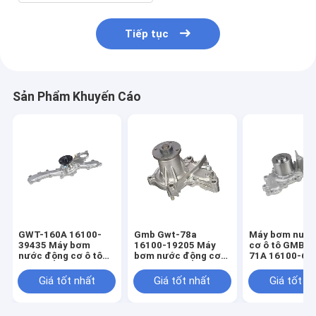
Tiếp tục
Sản Phẩm Khuyến Cáo
GWT-160A 16100-
Gmb Gwt-78a
Máy bơm nước
39435 Máy bơm
16100-19205 Máy
cơ ô tô GMB 
nước động cơ ô tô
bơm nước động cơ
71A 16100-69
cho Toyota Crown
tự động Toyota
TOYOTA CAM
2gr
Corolla
Giá tốt nhất
Giá tốt nhất
Giá tốt n