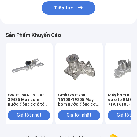
Tiếp tục
Sản Phẩm Khuyến Cáo
GWT-160A 16100-
Gmb Gwt-78a
Máy bơm nước
39435 Máy bơm
16100-19205 Máy
cơ ô tô GMB 
nước động cơ ô tô
bơm nước động cơ
71A 16100-69
cho Toyota Crown
tự động Toyota
TOYOTA CAM
2gr
Corolla
Giá tốt nhất
Giá tốt nhất
Giá tốt n