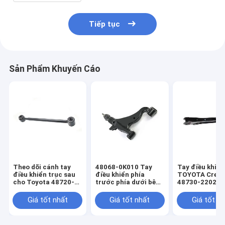
Tiếp tục
Sản Phẩm Khuyến Cáo
Theo dõi cánh tay
48068-0K010 Tay
Tay điều khiển
điều khiển trục sau
điều khiển phía
TOYOTA Cress
cho Toyota 48720-
trước phía dưới bên
48730-22020 
48010
phải Thay thế tay
22010
điều khiển phía dưới
Giá tốt nhất
Giá tốt nhất
Giá tốt n
của TOYOTA hilux