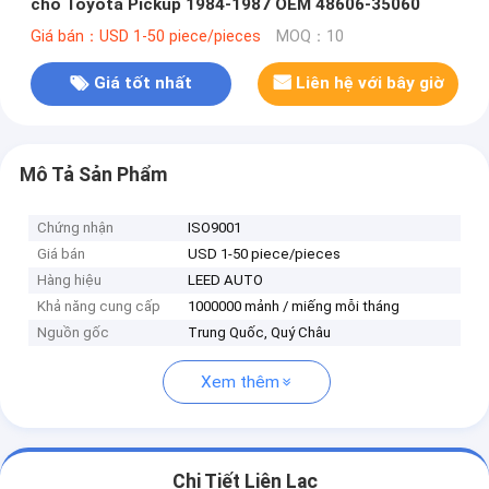
cho Toyota Pickup 1984-1987 OEM 48606-35060
Giá bán：USD 1-50 piece/pieces
MOQ：10
Giá tốt nhất
Liên hệ với bây giờ
Mô Tả Sản Phẩm
Chứng nhận
ISO9001
Giá bán
USD 1-50 piece/pieces
Hàng hiệu
LEED AUTO
Khả năng cung cấp
1000000 mảnh / miếng mỗi tháng
Nguồn gốc
Trung Quốc, Quý Châu
Xem thêm
Chi Tiết Liên Lạc