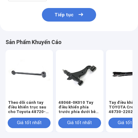
Tiếp tục
Sản Phẩm Khuyến Cáo
Theo dõi cánh tay
48068-0K010 Tay
Tay điều khiển
điều khiển trục sau
điều khiển phía
TOYOTA Cress
cho Toyota 48720-
trước phía dưới bên
48730-22020 
48010
phải Thay thế tay
22010
điều khiển phía dưới
Giá tốt nhất
Giá tốt nhất
Giá tốt n
của TOYOTA hilux