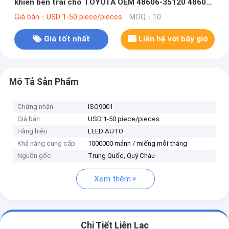
khiển bên trái cho TOYOTA OEM 48606-35120 48606-
35121
Giá bán：USD 1-50 piece/pieces
MOQ：10
Giá tốt nhất
Liên hệ với bây giờ
Mô Tả Sản Phẩm
Chứng nhận
ISO9001
Giá bán
USD 1-50 piece/pieces
Hàng hiệu
LEED AUTO
Khả năng cung cấp
1000000 mảnh / miếng mỗi tháng
Nguồn gốc
Trung Quốc, Quý Châu
Xem thêm
Chi Tiết Liên Lạc